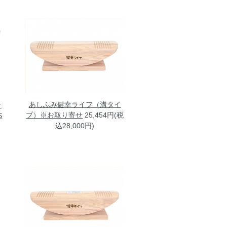
あしふみ健幸ライフ（溝タイ
サ
プ）※お取り寄せ
25,454円(税
S
込28,000円)