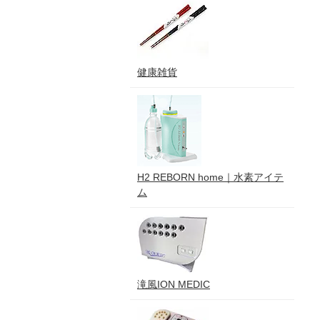
健康雑貨
H2 REBORN home｜水素アイテ
ム
滝風ION MEDIC