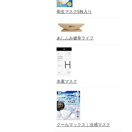
衛生マスク5枚入り
あしふみ健幸ライフ
水素マスク
クールマックス｜冷感マスク