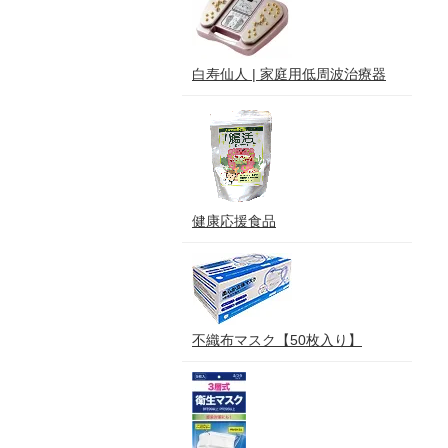
白寿仙人 | 家庭用低周波治療器
健康応援食品
不織布マスク【50枚入り】