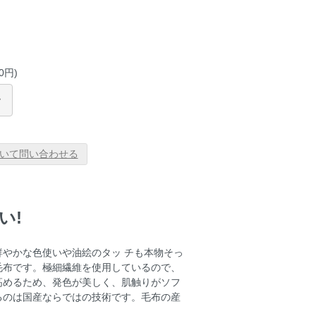
0円)
いて問い合わせる
い!
やかな色使いや油絵のタッ チも本物そっ
毛布です。極細繊維を使用しているので、
高めるため、発色が美しく、肌触りがソフ
るのは国産ならではの技術です。毛布の産