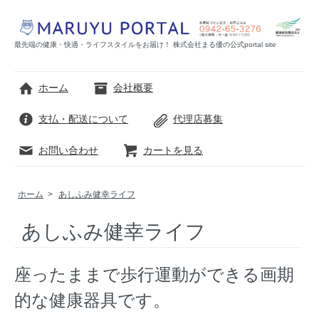
最先端の健康・快適・ライフスタイルをお届け！ 株式会社まる優の公式portal site
ホーム
会社概要
支払・配送について
代理店募集
お問い合わせ
カートを見る
ホーム
>
あしふみ健幸ライフ
あしふみ健幸ライフ
座ったままで歩行運動ができる画期
的な健康器具です。