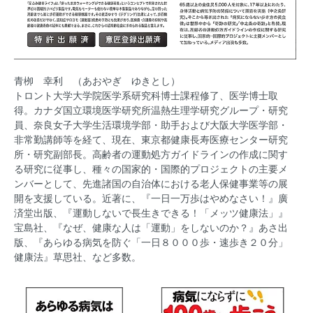
青栁 幸利 （あおやぎ ゆきとし）
トロント大学大学院医学系研究科博士課程修了、医学博士取
得。カナダ国立環境医学研究所温熱生理学研究グループ・研究
員、奈良女子大学生活環境学部・助手および大阪大学医学部・
非常勤講師等を経て、現在、東京都健康長寿医療センター研究
所・研究副部長。高齢者の運動処方ガイドラインの作成に関す
る研究に従事し、種々の国家的・国際的プロジェクトの主要メ
ンバーとして、先進諸国の自治体における老人保健事業等の展
開を支援している。近著に、『一日一万歩はやめなさい！』廣
済堂出版、『運動しないで長生きできる！「メッツ健康法」』
宝島社、『なぜ、健康な人は「運動」をしないのか？』あさ出
版、『あらゆる病気を防ぐ「一日８０００歩・速歩き２０分」
健康法』草思社、など多数。