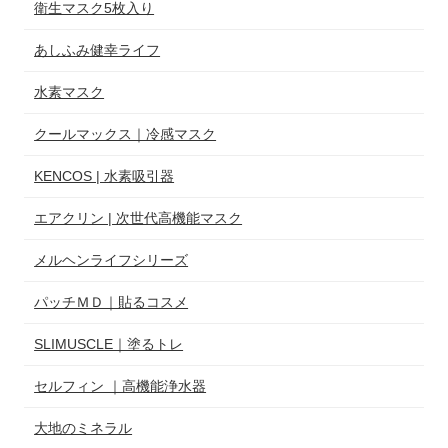
衛生マスク5枚入り
あしふみ健幸ライフ
水素マスク
クールマックス｜冷感マスク
KENCOS | 水素吸引器
エアクリン | 次世代高機能マスク
メルヘンライフシリーズ
パッチＭＤ｜貼るコスメ
SLIMUSCLE｜塗るトレ
セルフィン ｜高機能浄水器
大地のミネラル