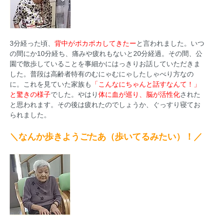
3分経った頃、
背中がポカポカしてきたー
と言われました。いつ
の間にか10分経ち、痛みや疲れもないと20分経過。その間、公
園で散歩していることを事細かにはっきりお話していただきま
した。普段は高齢者特有のむにゃむにゃしたしゃべり方なの
に。これを見ていた家族も
「こんなにちゃんと話すなんて！」
と驚きの様子
でした。やはり
体に血が巡り、脳が活性化
された
と思われます。その後は疲れたのでしょうか、ぐっすり寝てお
られました。
＼なんか歩きようごたあ（歩いてるみたい）！／