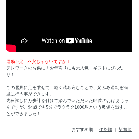
運動不足...不安じゃないですか？
テレワークのお供に！お年寄りにも大人気！ギフトにぴった
り！
この器具に足を乗せて、軽く踏み込むことで、足ふみ運動を簡
単に行う事ができます。
先日試しに万歩計を付けて踏んでいただいた94歳のおばあちゃ
んですが、94歳でも5分でラクラク1000歩という数値を出すこ
とができました！
おすすめ順 |
価格順
|
新着順