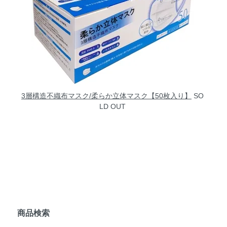
3層構造不織布マスク/柔らか立体マスク【50枚入り】
SO
LD OUT
商品検索