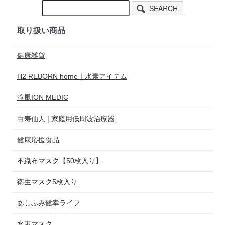
SEARCH
取り扱い商品
健康雑貨
H2 REBORN home｜水素アイテム
滝風ION MEDIC
白寿仙人 | 家庭用低周波治療器
健康応援食品
不織布マスク【50枚入り】
衛生マスク5枚入り
あしふみ健幸ライフ
水素マスク