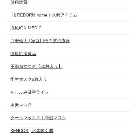
健康雑貨
H2 REBORN home｜水素アイテム
滝風ION MEDIC
白寿仙人 | 家庭用低周波治療器
健康応援食品
不織布マスク【50枚入り】
衛生マスク5枚入り
あしふみ健幸ライフ
水素マスク
クールマックス｜冷感マスク
KENCOS | 水素吸引器