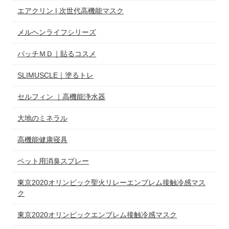
エアクリン | 次世代高機能マスク
メルヘンライフシリーズ
パッチＭＤ｜貼るコスメ
SLIMUSCLE｜塗るトレ
セルフィン ｜高機能浄水器
大地のミネラル
高機能健康寝具
ペット用消臭スプレー
東京2020オリンピック聖火リレーエンブレム接触冷感マス
ク
東京2020オリンピックエンブレム接触冷感マスク