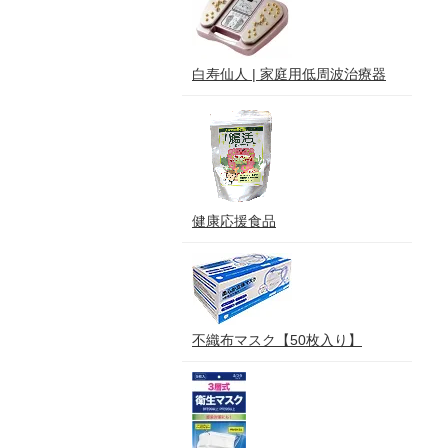
白寿仙人 | 家庭用低周波治療器
健康応援食品
不織布マスク【50枚入り】