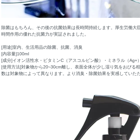
除菌はもちろん、その後の抗菌効果は長時間持続します。厚生労働大
時間作用の優れた抗菌力が実証されました。
[用途]室内、生活用品の除菌、抗菌、消臭
[内容量]100ml
[成分]イオン活性水・ビタミンC（アスコルビン酸）・ミネラル（Ag+
[使用方法]対象物から20~30cm離し、表面全体が少し湿り気をおび
数は対象物によって異なります。より消臭・除菌効果を実感していた