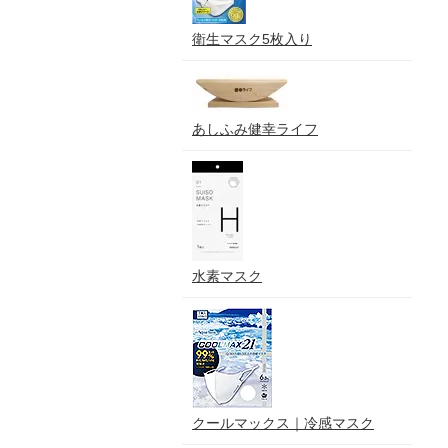
衛生マスク5枚入り
あしふみ健幸ライフ
水素マスク
クールマックス｜冷感マスク