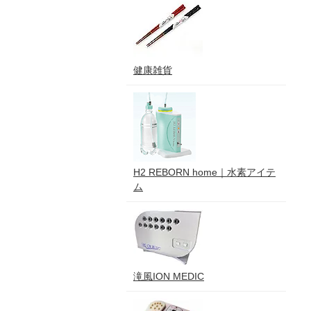
健康雑貨
H2 REBORN home｜水素アイテ
ム
滝風ION MEDIC