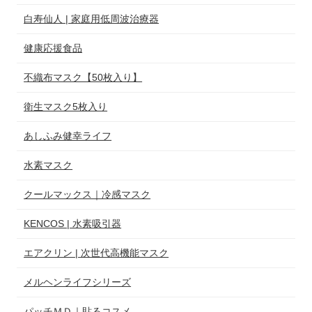
白寿仙人 | 家庭用低周波治療器
健康応援食品
不織布マスク【50枚入り】
衛生マスク5枚入り
あしふみ健幸ライフ
水素マスク
クールマックス｜冷感マスク
KENCOS | 水素吸引器
エアクリン | 次世代高機能マスク
メルヘンライフシリーズ
パッチＭＤ｜貼るコスメ