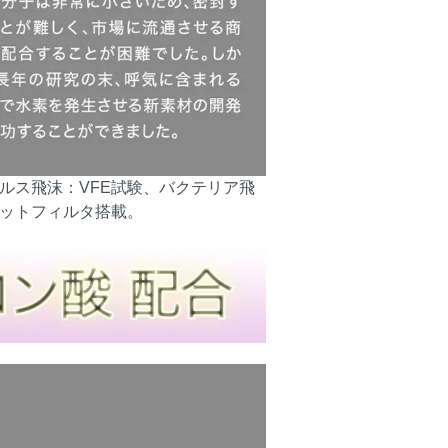
ルス飛沫：VFE試験、バクテリア飛
カットフィルタ搭載。