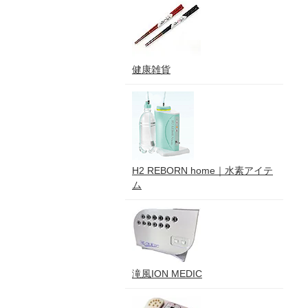
健康雑貨
H2 REBORN home｜水素アイテ
ム
滝風ION MEDIC