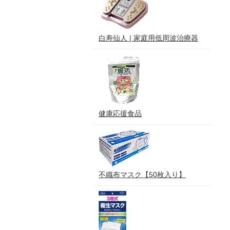
白寿仙人 | 家庭用低周波治療器
健康応援食品
不織布マスク【50枚入り】