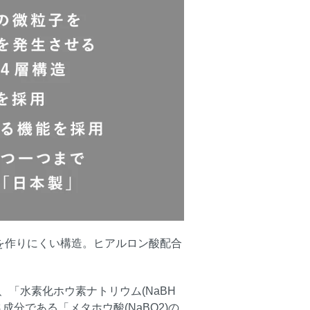
を作りにくい構造。ヒアルロン酸配合
、「水素化ホウ素ナトリウム(NaBH
成分である「メタホウ酸(NaBO2)の