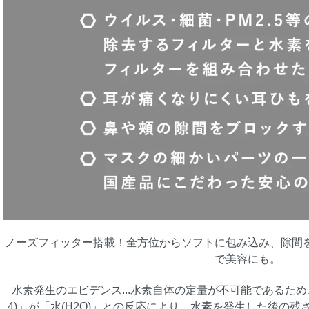
ノーズフィッター搭載！全方位からソフトに包み込み、隙間
で美容にも。
水素発生のエビデンス...水素自体の定量が不可能であるため
4)」が「水(H2O)」との反応により、水素を発生した後の残さ