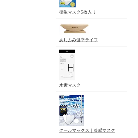
衛生マスク5枚入り
あしふみ健幸ライフ
水素マスク
クールマックス｜冷感マスク